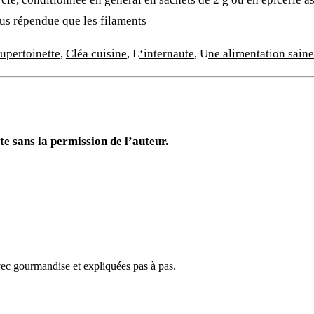
plus répendue que les filaments
upertoinette
,
Cléa cuisine
,
L
‘internaute
, U
ne alimentation saine
te sans la permission de l’auteur.
avec gourmandise et expliquées pas à pas.