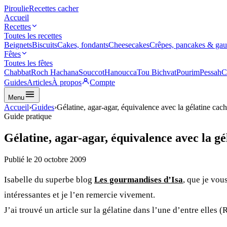
Piroulie
Recettes cacher
Accueil
Recettes
Toutes les recettes
Beignets
Biscuits
Cakes, fondants
Cheesecakes
Crêpes, pancakes & gau
Fêtes
Toutes les fêtes
Chabbat
Roch Hachana
Souccot
Hanoucca
Tou Bichvat
Pourim
Pessah
C
Guides
Articles
À propos
Compte
Menu
Accueil
›
Guides
›
Gélatine, agar-agar, équivalence avec la gélatine cach
Guide pratique
Gélatine, agar-agar, équivalence avec la gé
Publié le
20 octobre 2009
Isabelle du superbe blog
Les gourmandises d’Isa
,
que je vous
intéressantes et je l’en remercie vivement.
J’ai trouvé un article sur la gélatine dans l’une d’entre elles (