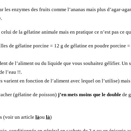
 par les enzymes des fruits comme l’ananas mais
plus d’agar-agar
.
 celui de la gélatine animale mais en pratique ce n’est pas ce qui
lles de gélatine porcine = 12 g de gélatine en poudre porcine =
dent de l’aliment ou du liquide que vous souhaitez gélifier. Un s
de l’eau !!.
tés varient en fonction de l’aliment avec lequel on l’utilise) ma
 cacher (gélatine de poisson)
j’en mets moins que le double
de g
s
(voir un article
là
ou
là
)
ie, conditionnée en général en sachets de 2 g ou en épicerie as