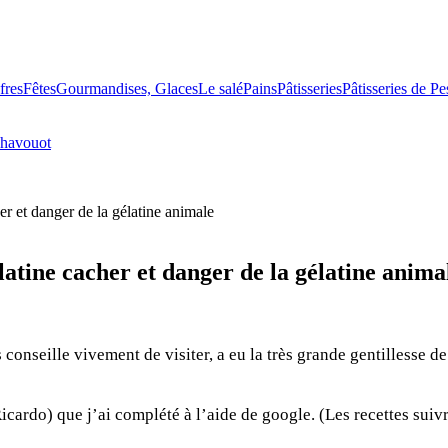
fres
Fêtes
Gourmandises, Glaces
Le salé
Pains
Pâtisseries
Pâtisseries de P
havouot
er et danger de la gélatine animale
latine cacher et danger de la gélatine anima
 conseille vivement de visiter,
a eu la très grande gentillesse d
Ricardo) que j’ai complété à l’aide de google. (Les recettes suivr