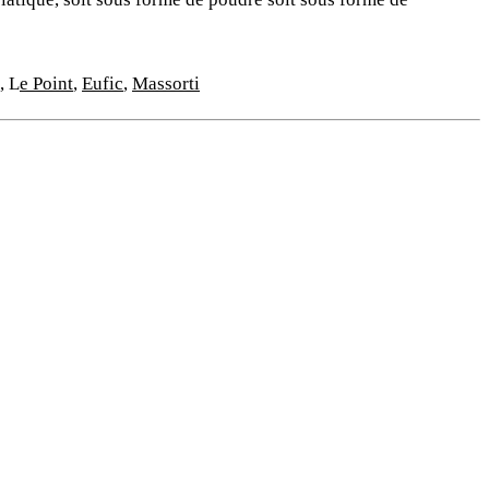
,
L
e Point
,
Eufic
,
Massorti