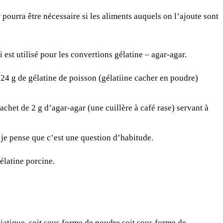
 pourra être nécessaire si les aliments auquels on l’ajoute sont
 est utilisé pour les convertions gélatine – agar-agar.
 24 g de gélatine de poisson (gélatiine cacher en poudre)
achet de 2 g d’agar-agar (une cuillère à café rase) servant à
is je pense que c’est une question d’habitude.
élatine porcine.
iatique, soit sous forme de poudre soit sous forme de