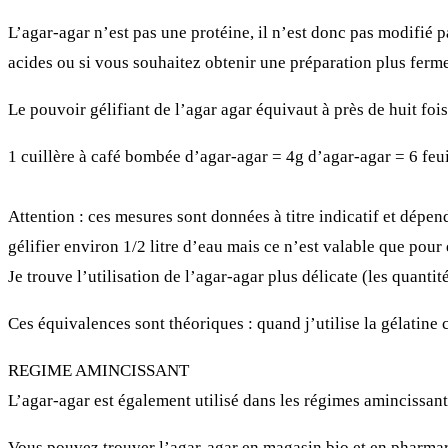
L’agar-agar n’est pas une protéine, il n’est donc pas modifié
acides ou si vous souhaitez obtenir une préparation plus ferme
Le pouvoir gélifiant de l’agar agar équivaut à près de huit fois
1 cuillère à café bombée d’agar-agar = 4g d’agar-agar = 6 feui
Attention : ces mesures sont données à titre indicatif et dépen
gélifier environ 1/2 litre d’eau mais ce n’est valable que pour 
Je trouve l’utilisation de l’agar-agar plus délicate (les quanti
Ces équivalences sont théoriques : quand j’utilise la gélatine
REGIME AMINCISSANT
L’agar-agar est également utilisé dans
les régimes amincissant
Vous pouvez trouver l’agar-agar en magasin bio et en pharmarc