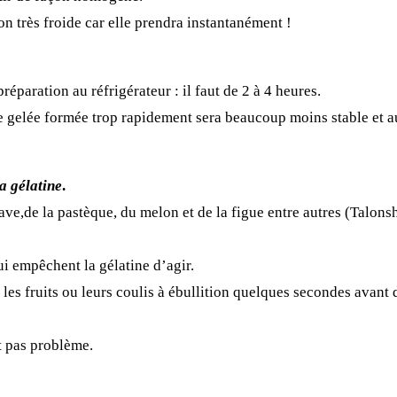
n très froide car elle prendra instantanément !
préparation au réfrigérateur : il faut de 2 à 4 heures.
 gelée formée trop rapidement sera beaucoup moins stable et au
a gélatine
.
ave,de la pastèque, du melon et de la figue entre autres
(Talonsh
i empêchent la gélatine d’agir.
r les fruits ou leurs coulis à ébullition quelques secondes
avant
d
t pas problème.