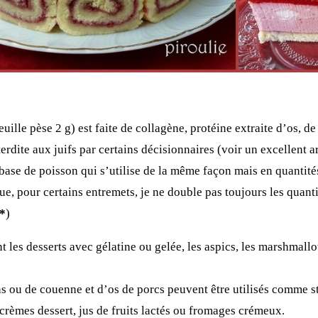
ille pèse 2 g) est faite de collagène, protéine extraite d’os, d
rdite aux juifs par certains décisionnaires (
voir un excellent a
base de poisson qui s’utilise de la même façon mais en quantités
ue, pour certains entremets, je ne double pas toujours les quantit
*
)
t les desserts avec gélatine ou gelée, les aspics, les marshma
ns ou de couenne et d’os de porcs peuvent être utilisés comme st
 crèmes dessert, jus de fruits lactés ou fromages crémeux.