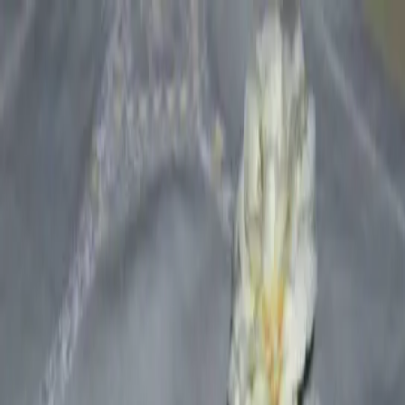
Piroulie
Recettes cacher
Accueil
Recettes
Toutes les recettes
Beignets
Biscuits
Cakes, fondants
Cheesecakes
Crêpes, pancakes &
gaufres
Fêtes
Gourmandises, Glaces
Le salé
Pains
Pâtisseries
Pâtisseries
de Pessah
Viennoiseries
Fêtes
Toutes les fêtes
Chabbat
Roch Hachana
Souccot
Hanoucca
Tou
Bichvat
Pourim
Pessah
Chavouot
Guides
Articles
À propos
Compte
Menu
Accueil
›
Recettes
›
Pâtisseries
Petits fondants au chocolat fourrés
pralinés
Ajouter aux favoris
Publié le
5 février 2008